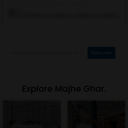
7 Business Square
7 Business Square by Naiknavare Ganeshkhind Rd, near दत्ता मंदिर,
Model Colony
OFFICES, RESTAURANTS, SHOPS, SHOWROOMS, COMMERCIAL
Subscribe
Explore Majhe Ghar.