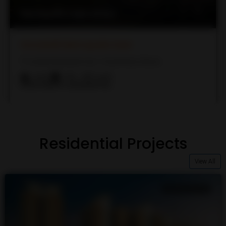
Sell Price
₹ 65 lakh
₹ 17.5 thousand
Rent P/M
Two 2 BHK Flats @ Ganga Sparsh (D-
307 & D-308)
Ganga Sparsh, Kad Nagar, Undri
2
APARTMENTS, RESIDENTIAL
Residential Projects
View All
ONGOING PROJECT