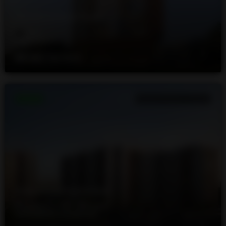
142
Placida at Kumar Purab
2, 3
APARTMENTS
₹ 88 lakh
Tax Extra
Leaflet
|
©
OpenStreetMap
contributors
FEATURED
ONGOING PROJECT
FOR SALE
Goodwill Metropolis East
2 & 3
741 - 957
sq.ft.