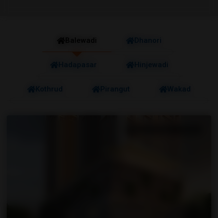
Balewadi
Dhanori
Hadapasar
Hinjewadi
Kothrud
Pirangut
Wakad
UPCOMING PROJECT
FOR SALE