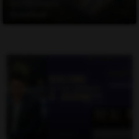
2, 3
APARTMENTS, RESIDENTIAL
Starting
₹ 58 lakh