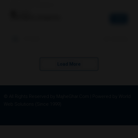
VTP Leonara
Kul ecoloch building 1c,
1, 2, 3
APARTMENTS, RESIDENTIAL
VIEW
VTP Realty
4 years ago
Load More
© All Rights Reserved by MajheGhar.Com | Powered by
World
Web Solutions
(Since 1999)