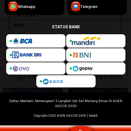
Cities
Whatsapp
Telegram
All Cities
Area
STATUS BANK
All Area
GO
Top Performing Properties
Daftar, Mainkan, Menangkan! 3 Langkah Sat Set Menang Besar Di AGEN
GACOR 2026
Copyright 2026 AGEN GACOR 2026 | SeoA6.