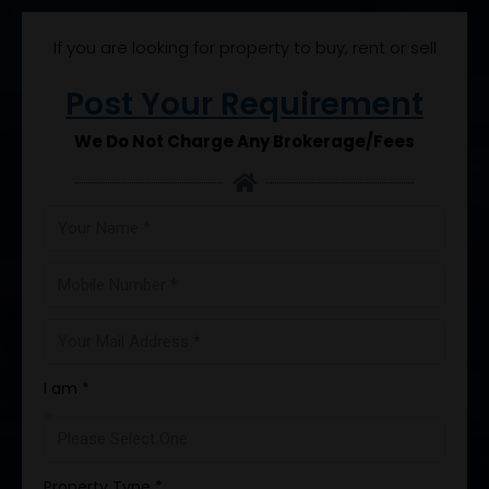
If you are looking for property to buy, rent or sell
Post Your Requirement
We Do Not Charge Any Brokerage/Fees
I am *